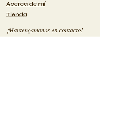
Acerca de mí
Tienda
¡Mantengamonos en contacto!
Suscríbete a nuestros
correos electrónicos
Correo electrónico
Suscribir
FORMULARIOS HISTORIA CLINICA