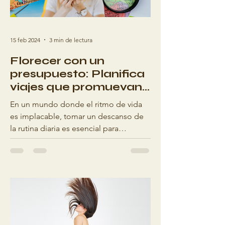
15 feb 2024
3 min de lectura
Florecer con un
presupuesto: Planifica
viajes que promuevan
la salud sin gastar de
En un mundo donde el ritmo de vida
más
es implacable, tomar un descanso de
la rutina diaria es esencial para
mantener el bienestar general....