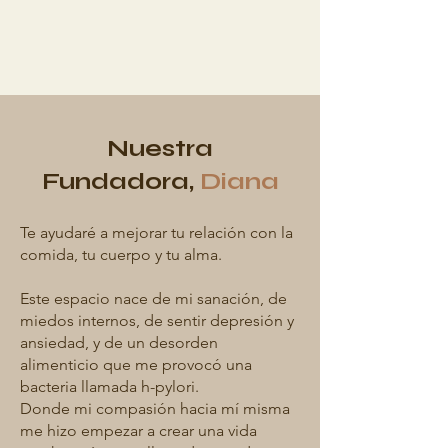
Nuestra
Fundadora,
Diana
Te ayudaré a mejorar tu relación con la
comida, tu cuerpo y tu alma.
Este espacio nace de mi sanación, de
miedos internos, de sentir depresión y
ansiedad, y de un desorden
alimenticio que me provocó una
bacteria llamada h-pylori.
Donde mi compasión hacia mí misma
me hizo empezar a crear una vida