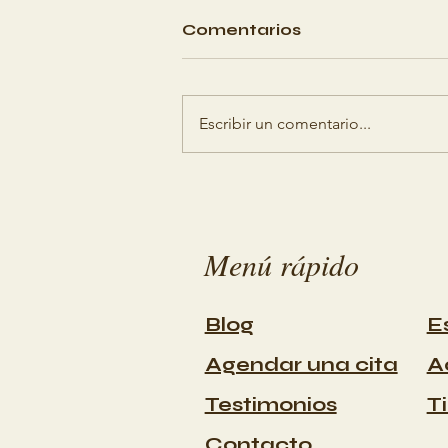
Comentarios
Escribir un comentario...
Florecer con un
presupuesto: Planifica
viajes que promuevan la
salud sin gastar de más
Menú rápido
Blog
E
Agendar una cita
A
Testimonios
T
Contacto