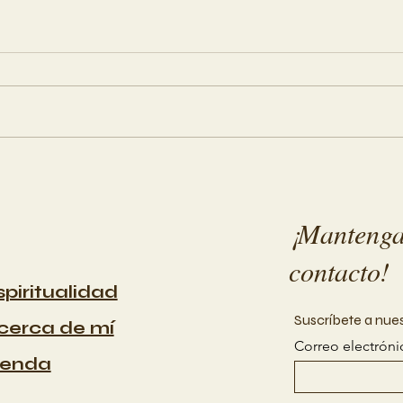
Algo muere para nacer
Revi
Des
fest
¡Manteng
contacto!
spiritualidad
Suscríbete a nue
cerca de mí
Correo electróni
ienda