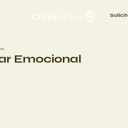
Solici
ura
tar Emocional