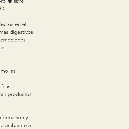
ro 🧠 libre 
DO.
ctos en el 
as digestivos, 
e emociones 
ma 
omo las 
eínas 
tan productos 
nformación y 
io ambiente a 