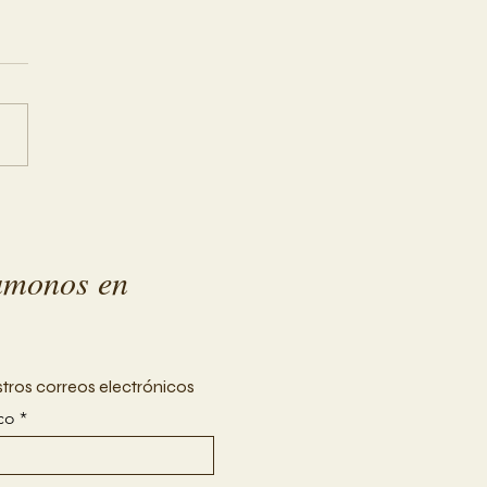
taliza tu Bienestar
intoxicación Post
iva
amonos en
stros correos electrónicos
co