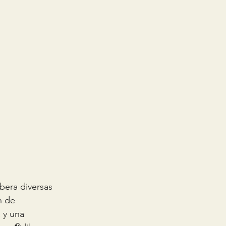
ibera diversas 
n de 
 y una 