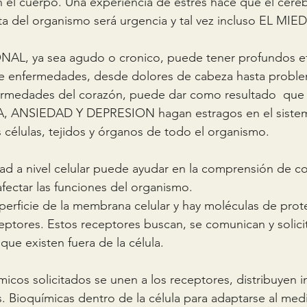
n el cuerpo. Una experiencia de estrés hace que el cereb
esta del organismo será urgencia y tal vez incluso EL MIE
L, ya sea agudo o cronico, puede tener profundos efe
 enfermedades, desde dolores de cabeza hasta problem
fermedades del corazón, puede dar como resultado  qu
A, ANSIEDAD Y DEPRESION hagan estragos en el siste
 células, tejidos y órganos de todo el organismo.
ad a nivel celular puede ayudar en la comprensión de c
ectar las funciones del organismo.
uperficie de la membrana celular y hay moléculas de prot
ptores. Estos receptores buscan, se comunican y solici
que existen fuera de la célula.
icos solicitados se unen a los receptores, distribuyen i
 Bioquímicas dentro de la célula para adaptarse al med